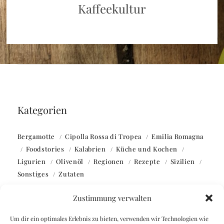
Kaffeekultur
Kategorien
Bergamotte
Cipolla Rossa di Tropea
Emilia Romagna
Foodstories
Kalabrien
Küche und Kochen
Ligurien
Olivenöl
Regionen
Rezepte
Sizilien
Sonstiges
Zutaten
Zustimmung verwalten
Um dir ein optimales Erlebnis zu bieten, verwenden wir Technologien wie