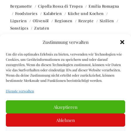
Bergamotte
Cipolla Rossa di Tropea
Emilia Romagna
Foodstories
Kalabrien
Küche und Kochen
Ligurien
Olivenöl
Regionen
Rezepte
Sizilien
Sonstiges
Zutaten
Zustimmung verwalten
Um dir ein optimales Erlebnis zu bieten, verwenden wir Technologien wie
Cookies, um Geräteinformationen zu speichern und/oder darauf
zuzugreifen. Wenn du diesen Technologien zustimmst, können wir Daten
Webseite durchsuchen
wie das Surfverhalten oder eindeutige IDs auf dieser Website verarbeiten.
Wenn du deine Zustimmung nicht erteilst oder zurückziehst, können
bestimmte Merkmale und Funktionen beeinträchtigt werden.
SUCHEN
Dienste verwalten
SUCHEN
Akzeptieren
Ablehnen
Elara
by LyraThemes