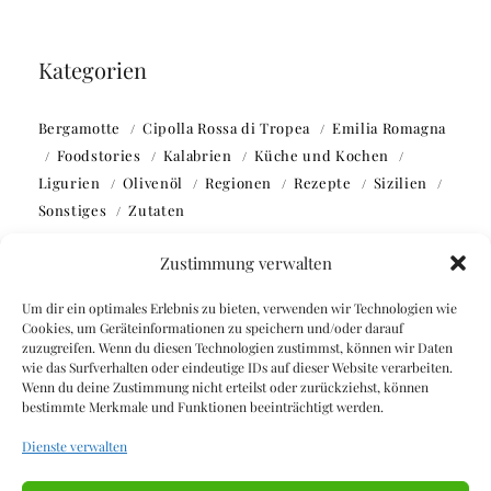
Kategorien
Bergamotte
Cipolla Rossa di Tropea
Emilia Romagna
Foodstories
Kalabrien
Küche und Kochen
Ligurien
Olivenöl
Regionen
Rezepte
Sizilien
Sonstiges
Zutaten
Zustimmung verwalten
Um dir ein optimales Erlebnis zu bieten, verwenden wir Technologien wie
Cookies, um Geräteinformationen zu speichern und/oder darauf
zuzugreifen. Wenn du diesen Technologien zustimmst, können wir Daten
Webseite durchsuchen
wie das Surfverhalten oder eindeutige IDs auf dieser Website verarbeiten.
Wenn du deine Zustimmung nicht erteilst oder zurückziehst, können
bestimmte Merkmale und Funktionen beeinträchtigt werden.
SUCHEN
Dienste verwalten
SUCHEN