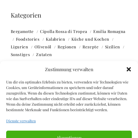
Kategorien
Bergamotte
Cipolla Rossa di Tropea
Emilia Romagna
Foodstories
Kalabrien
Küche und Kochen
Ligurien
Olivenöl
Regionen
Rezepte
Sizilien
Sonstiges
Zutaten
Zustimmung verwalten
Um dir ein optimales Erlebnis zu bieten, verwenden wir Technologien wie
Cookies, um Geräteinformationen zu speichern und/oder darauf
zuzugreifen. Wenn du diesen Technologien zustimmst, können wir Daten
Webseite durchsuchen
wie das Surfverhalten oder eindeutige IDs auf dieser Website verarbeiten.
Wenn du deine Zustimmung nicht erteilst oder zurückziehst, können
bestimmte Merkmale und Funktionen beeinträchtigt werden.
SUCHEN
Dienste verwalten
SUCHEN
Akzeptieren